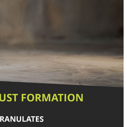
neverpakker)
FIBC afvulmachine
 granulaten
Veilig vullen van big bags