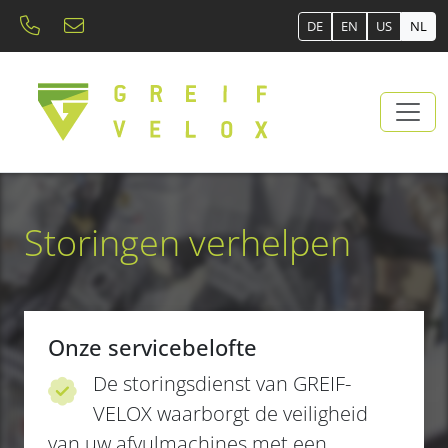
DE
EN
US
NL
Storingen verhelpen
Onze servicebelofte
De storingsdienst van GREIF-
VELOX waarborgt de veiligheid
van uw afvulmachines met een