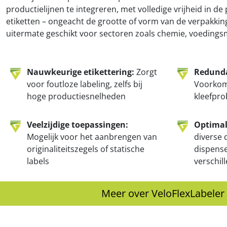
productielijnen te integreren, met volledige vrijheid in de
etiketten – ongeacht de grootte of vorm van de verpakkin
uitermate geschikt voor sectoren zoals chemie, voedingsm
Nauwkeurige etikettering:
Zorgt
Redund
voor foutloze labeling, zelfs bij
Voorkom
hoge productiesnelheden
kleefpr
Veelzijdige toepassingen:
Optimale
Mogelijk voor het aanbrengen van
diverse 
originaliteitszegels of statische
dispens
labels
verschil
Meer over VeloFlexLabeler