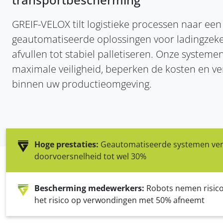
beschikbaar
garanderen
GREIF-VELOX tilt logistieke processen naar ee
geautomatiseerde oplossingen voor ladingzeke
afvullen tot stabiel palletiseren. Onze systeme
maximale veiligheid, beperken de kosten en ve
binnen uw productieomgeving.
Hoge prestaties:
Geautomatiseerde systemen ve
doorvoersnelheid tot wel 30%
Bescherming medewerkers:
Robots nemen risico
het risico op verwondingen met 50% afneemt