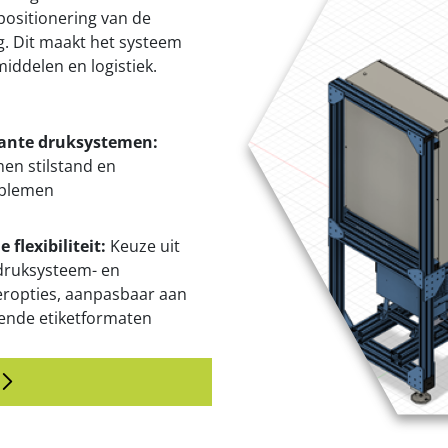
 positionering van de
g. Dit maakt het systeem
iddelen en logistiek.
ante druksystemen:
en stilstand en
oblemen
 flexibiliteit:
Keuze uit
druksysteem- en
eropties, aanpasbaar aan
lende etiketformaten