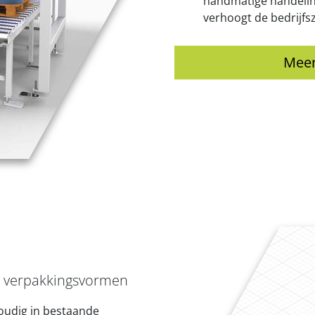
handmatige handeli
verhoogt de bedrijfs
Meer
se verpakkingsvormen
oudig in bestaande