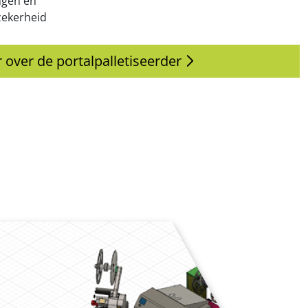
ngen en
zekerheid
 over de portalpalletiseerder