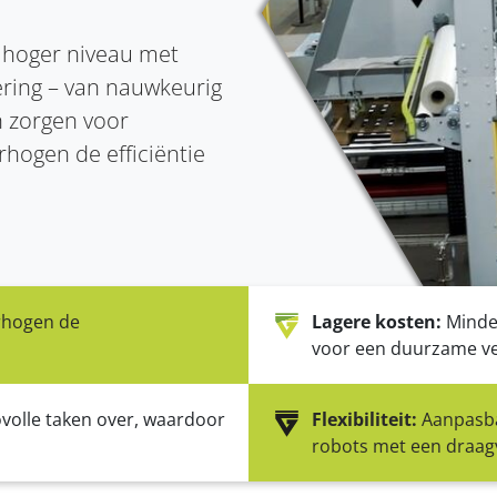
Ladingzekering
Clean Cycle of Packaging
Full-line installat
n hoger niveau met
Stabiel voor transport
Efficiënt & duurzaam
Complete installatie
ring – van nauwkeurig
n zorgen voor
rhogen de efficiëntie
rhogen de
Lagere kosten:
Minder
voor een duurzame ve
volle taken over, waardoor
Flexibiliteit:
Aanpasba
robots met een draag