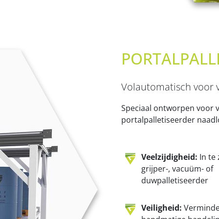
PORTALPALL
Volautomatisch voor 
Speciaal ontworpen voor v
portalpalletiseerder naad
Veelzijdigheid:
In te 
grijper-, vacuüm- of
duwpalletiseerder
Veiligheid:
Verminde