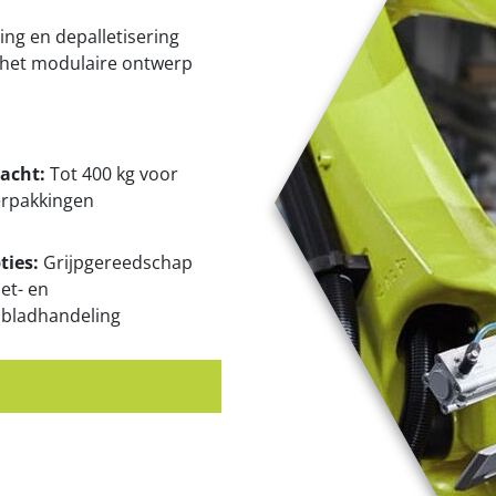
ing en depalletisering
j het modulaire ontwerp
acht:
Tot 400 kg voor
erpakkingen
ties:
Grijpgereedschap
let- en
sbladhandeling