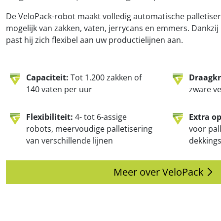
De VeloPack-robot maakt volledig automatische palletiser
mogelijk van zakken, vaten, jerrycans en emmers. Dankzi
past hij zich flexibel aan uw productielijnen aan.
Capaciteit:
Tot 1.200 zakken of
Draagkr
140 vaten per uur
zware v
Flexibiliteit:
4- tot 6-assige
Extra op
robots, meervoudige palletisering
voor pal
van verschillende lijnen
dekking
Meer over VeloPack