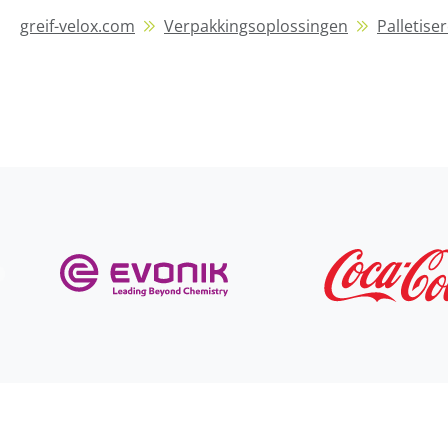
greif-velox.com
Verpakkingsoplossingen
Palletise