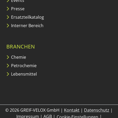
Events
Presse
Ersatzteilkatalog
Interner Bereich
BRANCHEN
Chemie
Petrochemie
Lebensmittel
© 2026 GREIF-VELOX GmbH
|
Kontakt
|
Datenschutz
|
– Allgemeine Geschäftsbedingu
Impressum
|
AGB
|
|
Cookie-Einstellungen