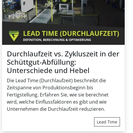
ackaging
inenpacker)
FIBC Abfüllanlage
ig
ulate
Sichere Big-Bag-Befüllung
Durchlaufzeit vs. Zykluszeit in der
Schüttgut-Abfüllung:
Unterschiede und Hebel
Die Lead Time (Durchlaufzeit) beschreibt die
Zeitspanne von Produktionsbeginn bis
Fertigstellung. Erfahren Sie, wie sie berechnet
wird, welche Einflussfaktoren es gibt und wie
Unternehmen die Durchlaufzeit
reduzieren
.
Lead Time