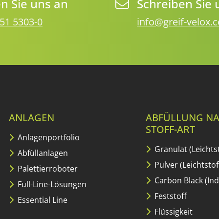
n Sie uns an
Schreiben Sie 
51 5303-0
info@greif-velox.
ANLAGEN
ABFÜLLUNG N
STOFF-ART
Anlagenportfolio
Granulat (Leichtst
Abfüllanlagen
Pulver (Leichtstof
Palettierroboter
Carbon Black (Ind
Full-Line-Lösungen
Feststoff
Essential Line
Flüssigkeit