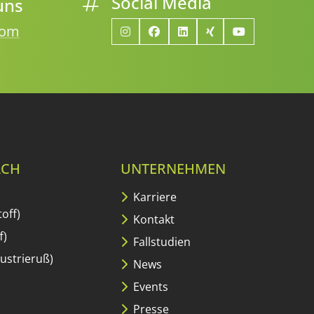
Social Media
uns
com
ACH
UNTERNEHMEN
Karriere
off)
Kontakt
f)
Fallstudien
ustrieruß)
News
Events
Presse