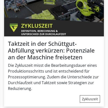
t dauerhaft sichern
Wissen
Clean Cycle of P
BVPV (Brutto-
BVT (Brutto-Turb
Expertise und Trends der Branche
Effizient & Nachhalt
Pneumatikpacker Ventil)
Highspeed für Gran
Speziell für Ventilsäcke
Taktzeit in der Schüttgut-
Abfüllung verkürzen: Potenziale
an der Maschine freisetzen
Die Zykluszeit misst die Bearbeitungsdauer eines
Produktionsschritts und ist entscheidend für
Prozessoptimierung.
Zudem die
Unterschiede zur
Durchlaufzeit und Taktzeit sowie Strategien zur
Reduzierung.
Zykluszeit