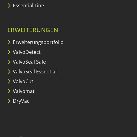
Essential Line
ERWEITERUNGEN
Erweiterungs­portfolio
ValvoDetect
ValvoSeal Safe
ValvoSeal Essential
ValvoCut
Valvomat
DryVac