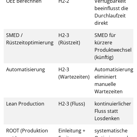
OEE berechnen
H2-2
Verfügbarkeit
beeinflusst die
Durchlaufzeit
direkt
SMED /
H2-3
SMED für
Rüstzeitoptimierung
(Rüstzeit)
kürzere
Produktwechsel
(künftig)
Automatisierung
H2-3
Automatisierung
(Wartezeiten)
eliminiert
manuelle
Wartezeiten
Lean Production
H2-3 (Fluss)
kontinuierlicher
Fluss statt
Losdenken
ROOT (Produktion
Einleitung +
systematische