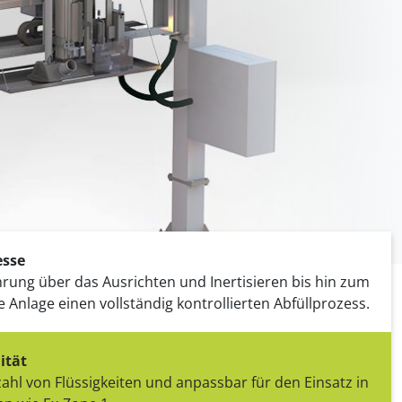
ackaging
en-
K-DOS-A (Automatische
ig
Koordinatenabfüllung)
Vollautomatische Positionierung
ng
tomatisch)
esse
rung über das Ausrichten und Inertisieren bis hin zum
e Anlage einen vollständig kontrollierten Abfüllprozess.
ität
zahl von Flüssigkeiten und anpassbar für den Einsatz in