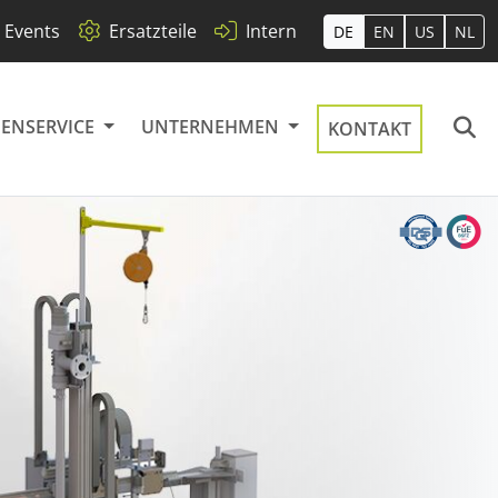
Events
Ersatzteile
Intern
DE
EN
US
NL
ENSERVICE
UNTERNEHMEN
KONTAKT
Störungsbeseitigung
Minimale Ausfallzeiten
tation)
Pigmente
A-DOS-K (Kompaktanlage
Events
Kanister)
n
Abfüllung
Schonendes Handling
Messen & Termine
aS)
Kompakt für Kanister
en