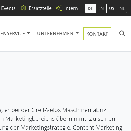
Events
Ersatzteile
Intern
DE
EN
US
NL
ENSERVICE
UNTERNEHMEN
KONTAKT
Störungsbeseitigung
Minimale Ausfallzeiten
ager bei der Greif-Velox Maschinenfabrik
Pigmente
BVP (Brutto-
Events
Pneumatikpacker)
en Marketingbereichs übernimmt. Zu seinen
n
ver
Schonendes Handling
Messen & Termine
aS)
g der Marketingstrategie, Content Marketing,
Der bewährte Allrounder
en