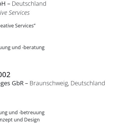
bH –
Deutschland
ive Services
eative Services”
euung und -beratung
002
oges GbR –
Braunschweig, Deutschland
tung und -betreuung
onzept und Design