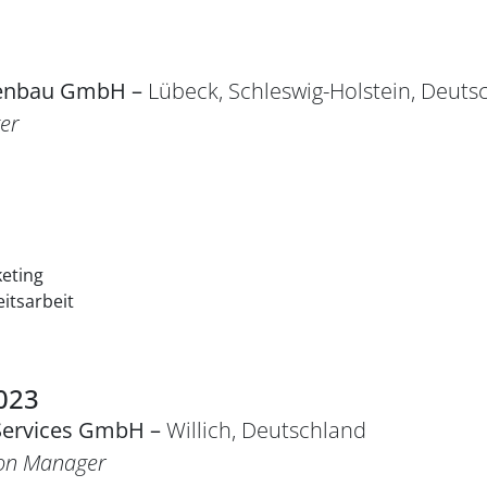
nenbau GmbH –
Lübeck, Schleswig-Holstein, Deuts
er
keting
eitsarbeit
2023
Services GmbH –
Willich, Deutschland
on Manager