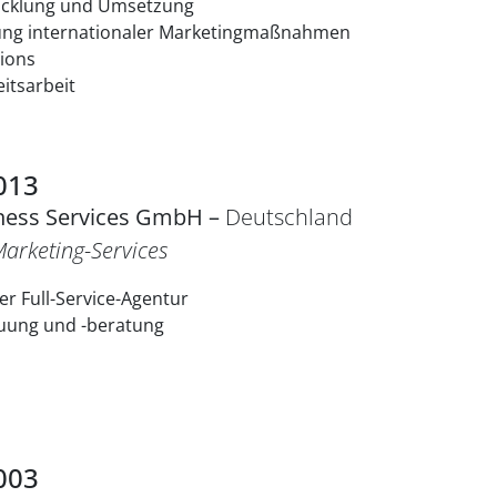
icklung und Umsetzung
ung internationaler Marketingmaßnahmen
ions
eitsarbeit
013
ness Services GmbH –
Deutschland
arketing-Services
r Full-Service-Agentur
euung und -beratung
2003