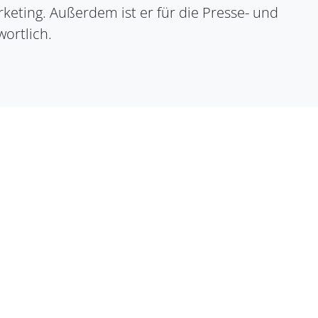
keting. Außerdem ist er für die Presse- und
ackaging
ortlich.
inenpacker)
FIBC Abfüllanlage
ig
ulate
Sichere Big-Bag-Befüllung