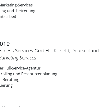
Marketing-Services
tung und -betreuung
eitsarbeit
2019
siness Services GmbH –
Krefeld, Deutschland
arketing-Services
r Full-Service-Agentur
trolling und Ressourcenplanung
 -Beratung
euerung