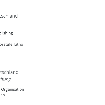
utschland
lishing
rstufe, Litho
utschland
eitung
/ Organisation
sen