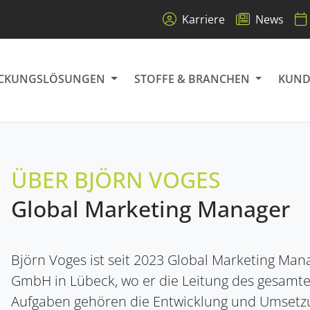
Karriere
News
ACKUNGSLÖSUNGEN
STOFFE & BRANCHEN
KUND
tung und Remote-
Anlagenmodernisierung
ÜBER BJÖRN VOGES
bfüllsysteme (Feststoffe)
ber GREIF-VELOX
ulver & Feinstaub: Übersicht
Upgrade für mehr Effizienz
Global Marketing Manager
fiziente Absackung von Schüttgütern
r Partner für Verpackungstechnologie
ösungen für anspruchsvolle Pulver
 schnelle
Björn Voges ist seit 2023 Global Marketing Man
VeloVac (Vakuumpacker)
Karriere
Carbon Black
Silica
VeloVac XL
News
GmbH in Lübeck, wo er die Leitung des gesamt
Sauber, dicht & kompakt
Werde Teil des Teams
Saubere Ruß-Absackung
Staubfrei verpacke
Für ultraleichte Pul
Aktuelles & Presse
ung /
Packaging as a Service (Pa
Aufgaben gehören die Entwicklung und Umsetzun
zung
Abfüllen ohne Investitionskost