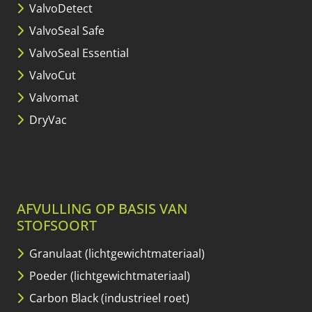
ValvoDetect
ValvoSeal Safe
ValvoSeal Essential
ValvoCut
Valvomat
DryVac
AFVULLING OP BASIS VAN
STOFSOORT
Granulaat (lichtgewicht­materiaal)
Poeder (lichtgewicht­materiaal)
Carbon Black (industrieel roet)