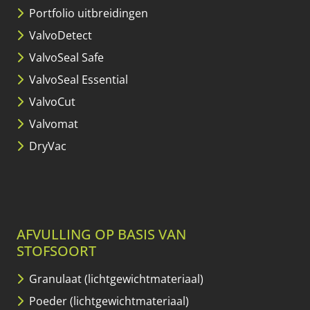
Portfolio uitbreidingen
ValvoDetect
ValvoSeal Safe
ValvoSeal Essential
ValvoCut
Valvomat
DryVac
AFVULLING OP BASIS VAN
STOFSOORT
Granulaat (lichtgewicht­materiaal)
Poeder (lichtgewicht­materiaal)