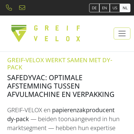
DE
EN
US
NL
GREIF-VELOX WERKT SAMEN MET DY-
PACK
SAFEDYVAC: OPTIMALE
AFSTEMMING TUSSEN
AFVULMACHINE EN VERPAKKING
GREIF-VELOX en
papierenzakproducent
dy
‑
pack
— beiden toonaangevend in hun
marktsegment — hebben hun expertise