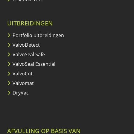
UITBREIDINGEN
Portfolio uitbreidingen
ValvoDetect
ValvoSeal Safe
ValvoSeal Essential
ValvoCut
Valvomat
DryVac
AFVULLING OP BASIS VAN