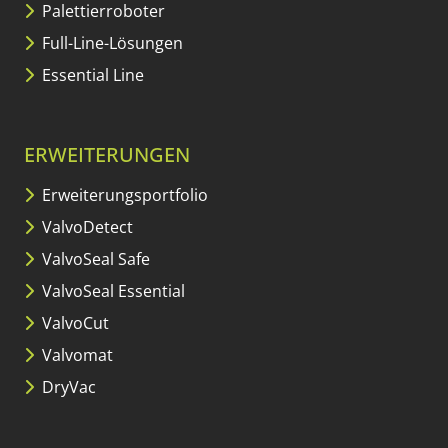
Palettierroboter
Full-Line-Lösungen
Essential Line
ERWEITERUNGEN
Erweiterungs­portfolio
ValvoDetect
ValvoSeal Safe
ValvoSeal Essential
ValvoCut
Valvomat
DryVac