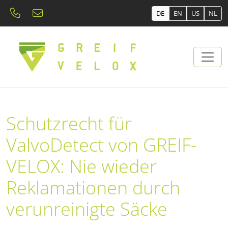
DE
EN
US
NL
Schutzrecht für
ValvoDetect von GREIF-
VELOX: Nie wieder
Reklamationen durch
verunreinigte Säcke