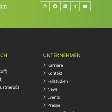
com
ACH
UNTERNEHMEN
Karriere
off)
Kontakt
f)
Fallstudien
ustrieruß)
News
Events
Presse