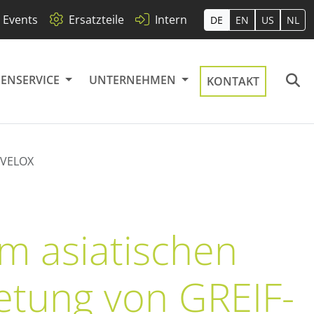
Events
Ersatzteile
Intern
DE
EN
US
NL
ENSERVICE
UNTERNEHMEN
KONTAKT
F-VELOX
Störungsbeseitigung
Minimale Ausfallzeiten
m asiatischen
Pigmente
BVP (Brutto-
Events
retung von GREIF-
Pneumatikpacker)
n
ver
Schonendes Handling
Messen & Termine
aS)
Der bewährte Allrounder
en